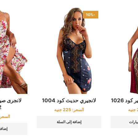
-10%
ود 1026
لانجيري حديث كود 1004
لانجرى صي
2
جنيه
السعر:
225
جنيه
السعر
يارات
إضافة إلى السلة
إضافة