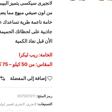
لانجيرى سيكسى يتميز البيب
من لون صيفي مبهج مما يضي
خامة ناعمة طرية تساعدك ع
الأن قبل نفاذ الكمية
الخامة: ريب ليكرا
المقاس: من 50 كيلو – 75 كيلو
إضافة إلى المفضلة
رمز المنتج:
007001011
التصنيفات:
لانجري
,
لانجري قصير (وان