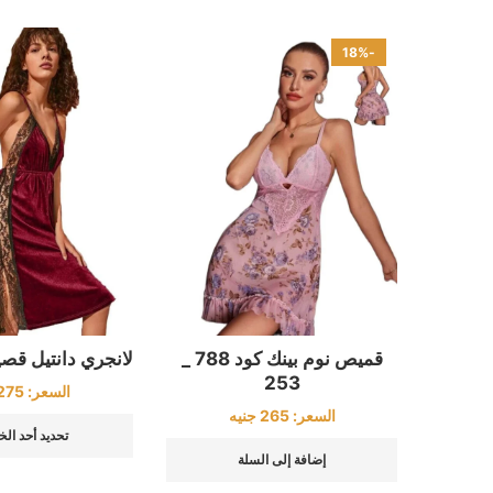
-18%
قميص نوم بينك كود 788 _
لانجري دانتيل قصير ك
253
السعر:
275
السعر:
265
جنيه
تحديد أحد الخ
إضافة إلى السلة