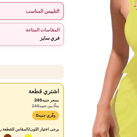
التلبيس المناسب
المقاسات المتاحة
فري سايز
اشتري قطعة
بسعر جنيه245
بدلًا من جنيه245
وفّري جنيه0
يرجى اختيار اللون/المقاس للقطعة رق