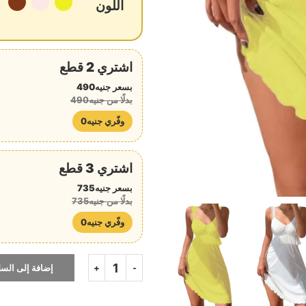
اللون
اشتري 2 قطع
بسعر جنيه490
بدلًا من جنيه490
وفّري جنيه0
اشتري 3 قطع
بسعر جنيه735
بدلًا من جنيه735
وفّري جنيه0
إضافة إلى السل