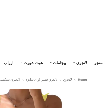
المتجر
لانجري
بيجامات
هوت شورت
ارواب
Home
لانجري
لانجري قصير (وان سايز)
لانجيرى سيكسى كود