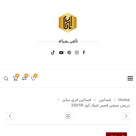
تألقي بشياكة
0
0
0
Home
فساتين
فساتين فري سايز
دريس صيفي قصير شيك كود 25019