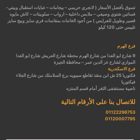
تسوق بأفضل الأسعار ( لانجري حريمي – بيجامات – عبايات استقبال وبيتي-
فساتين شتوي وصيفي – ملابس داخلية – ارواب – سلوبيتات – كاش مايوه
قصير وطويل للعرايس ) من أجود الخامات بمقاسات فري سايز وبيج سايز
تلبيس حتى 120 كيلو
فرع الهرم
9 شارع ابو الفدا من شارع الهرم محطة شارع العريش شارع ابو الفدا
الموازي لشارع عز الدين عمر – محافظة الجيزة
فرع الاسكندرية
فكتوريا 25 ش ابن منقذ تقاطع سيبويه برج السلاملك من شارع الجلاء
فيكتوريا
ناصية مستشفى الثغر أمام قسم المنتزه
للاتصال بنا على الأرقام التالية
01122296753
01120007795