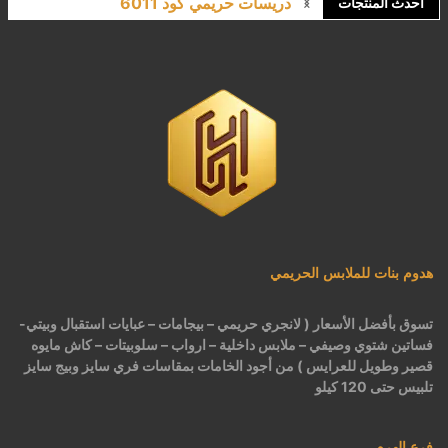
دريسات حريمي كود 6011
أحدث المنتجات
لانجري مشجر كود 9643
كاش مايوه برباط كود 1522
كاش مايوه مشجر كود 1519
بيجامات عرايس حريمي اسود كود 225
هدوم بنات للملابس الحريمي
تسوق بأفضل الأسعار ( لانجري حريمي – بيجامات – عبايات استقبال وبيتي-
فساتين شتوي وصيفي – ملابس داخلية – ارواب – سلوبيتات – كاش مايوه
قصير وطويل للعرايس ) من أجود الخامات بمقاسات فري سايز وبيج سايز
تلبيس حتى 120 كيلو
فرع الهرم