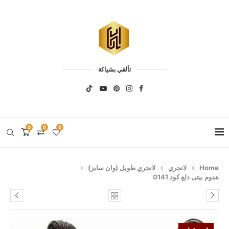
تألقي بشياكة
0
0
0
Home
لانجري
لانجري طويل (وان سايز)
هدوم بيتى دلع كود 0141