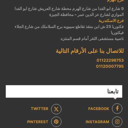
9 شارع ابو الفدا من شارع الهرم محطة شارع العريش شارع ابو الفدا
الموازي لشارع عز الدين عمر – محافظة الجيزة
فرع الاسكندرية
فكتوريا 25 ش ابن منقذ تقاطع سيبويه برج السلاملك من شارع الجلاء
فيكتوريا
ناصية مستشفى الثغر أمام قسم المنتزه
للاتصال بنا على الأرقام التالية
01122296753
01120007795
تابعنا
TWITTER
FACEBOOK
PINTEREST
INSTAGRAM