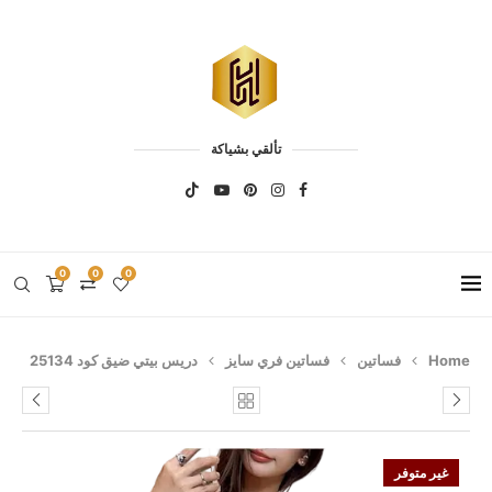
تألقي بشياكة
0
0
0
Home
فساتين
فساتين فري سايز
دريس بيتي ضيق كود 25134
غير متوفر