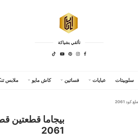
تألقي بشياكة
سلوبيتات
عبايات
فساتين
كاش مايو
ملابس تنك
كود 2061
بيجاما قطعتين قط
2061