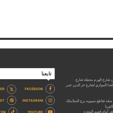
تابعنا
 من شارع الهرم محطة شارع
فدا الموازي لشارع عز الدين عمر
TER
FACEBOOK
EST
INSTAGRAM
2 ش ابن منقذ تقاطع سيبويه برج السلاملك
توريا
ر أمام قسم المنتزه
TOK
YOUTUBE