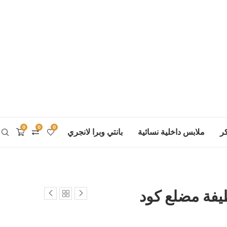
0
0
0
ر
ملابس داخلية نسائية
بانتي وبرا لانجري
يفة مضلع كود