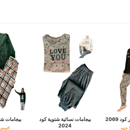
د 2069
بيجامات نسائية شتوية كود
بيجامات شتوية
2024
جنيه
السعر