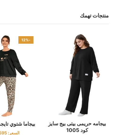
منتجات تهمك
-12%
بيجامه حريمى بيتى بيج سايز
بيجاما شتوي تايجر كو
كود 1005
السعر:
595