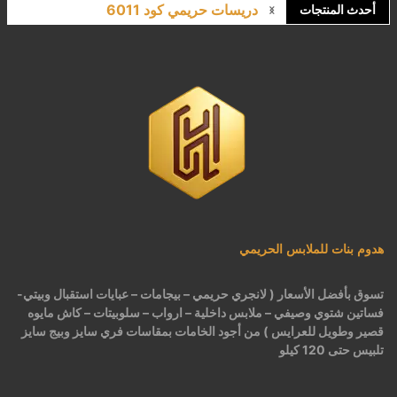
دريسات حريمي كود 6011
أحدث المنتجات
لانجري مشجر كود 9643
كاش مايوه برباط كود 1522
كاش مايوه مشجر كود 1519
بيجامات عرايس حريمي اسود كود 225
هدوم بنات للملابس الحريمي
تسوق بأفضل الأسعار ( لانجري حريمي – بيجامات – عبايات استقبال وبيتي-
فساتين شتوي وصيفي – ملابس داخلية – ارواب – سلوبيتات – كاش مايوه
قصير وطويل للعرايس ) من أجود الخامات بمقاسات فري سايز وبيج سايز
تلبيس حتى 120 كيلو