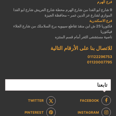
فرع الهرم
9 شارع ابو الفدا من شارع الهرم محطة شارع العريش شارع ابو الفدا
الموازي لشارع عز الدين عمر – محافظة الجيزة
فرع الاسكندرية
فكتوريا 25 ش ابن منقذ تقاطع سيبويه برج السلاملك من شارع الجلاء
فيكتوريا
ناصية مستشفى الثغر أمام قسم المنتزه
للاتصال بنا على الأرقام التالية
01122296753
01120007795
تابعنا
TWITTER
FACEBOOK
PINTEREST
INSTAGRAM