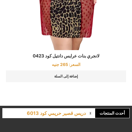
لانجري بنات عرايس دانتيل كود 0423
السعر:
265
جنيه
إضافة إلى السلة
دريس قصير حريمي كود 6013
أحدث المنتجات