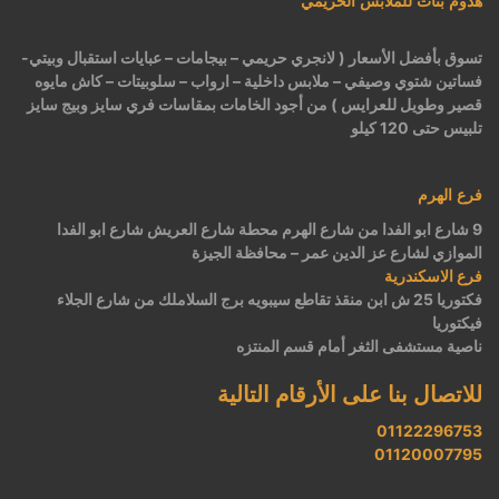
هدوم بنات للملابس الحريمي
تسوق بأفضل الأسعار ( لانجري حريمي – بيجامات – عبايات استقبال وبيتي-
فساتين شتوي وصيفي – ملابس داخلية – ارواب – سلوبيتات – كاش مايوه
قصير وطويل للعرايس ) من أجود الخامات بمقاسات فري سايز وبيج سايز
تلبيس حتى 120 كيلو
فرع الهرم
9 شارع ابو الفدا من شارع الهرم محطة شارع العريش شارع ابو الفدا
الموازي لشارع عز الدين عمر – محافظة الجيزة
فرع الاسكندرية
فكتوريا 25 ش ابن منقذ تقاطع سيبويه برج السلاملك من شارع الجلاء
فيكتوريا
ناصية مستشفى الثغر أمام قسم المنتزه
للاتصال بنا على الأرقام التالية
01122296753
01120007795