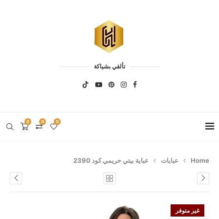
تألقي بشياكة
0
0
0
Home
عبايات
عباية بيتي حريمي كود 2390
غير متوفر