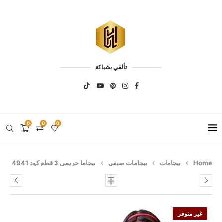
تألقي بشياكة
0
0
0
Home
بيجامات
بيجامات صيفي
بيجاما حريمي 3 قطع كود 4941
غير متوفر