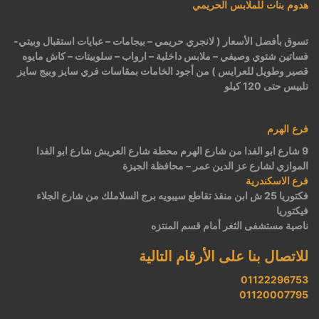
هدوم بنات للملابس الحريمي
تسوق بأفضل الأسعار ( لانجري حريمي – بيجامات – عبايات استقبال وبيتي-
فساتين شتوي وصيفي – ملابس داخلية – ارواب – سلوبيتات – كاش مايوه
قصير وطويل للعرايس ) من أجود الخامات بمقاسات فري سايز وبيج سايز
تلبيس حتى 120 كيلو
فرع الهرم
9 شارع ابو الفدا من شارع الهرم محطة شارع العريش شارع ابو الفدا
الموازي لشارع عز الدين عمر – محافظة الجيزة
فرع الاسكندرية
فكتوريا 25 ش ابن منقذ تقاطع سيبويه برج السلاملك من شارع الجلاء
فيكتوريا
ناصية مستشفى الثغر أمام قسم المنتزه
للاتصال بنا على الأرقام التالية
01122296753
01120007795