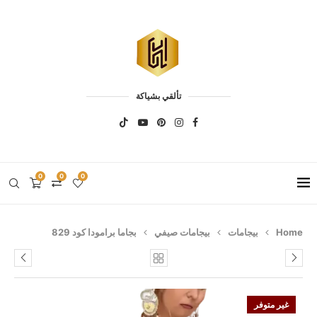
تألقي بشياكة
0
0
0
Home
بيجامات
بيجامات صيفي
بجاما برامودا كود 829
غير متوفر