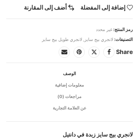
إضافة إلى المفضلة
أضف إلى المقارنة
رمز المنتج:
غير محدد
التصنيفات:
لانجري بيج سايز
,
لانجري طويل بيج سايز
Share
الوصف
معلومات إضافية
مراجعات (0)
عن العلامة التجارية
لانجري بيج سايز زبدة في دانتيل