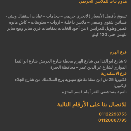
هدوم بنات للملابس الحريمي
تسوق بأفضل الأسعار ( لانجري حريمي – بيجامات – عبايات استقبال وبيتي-
فساتين شتوي وصيفي – ملابس داخلية – ارواب – سلوبيتات – كاش مايوه
قصير وطويل للعرايس ) من أجود الخامات بمقاسات فري سايز وبيج سايز
تلبيس حتى 120 كيلو
فرع الهرم
9 شارع ابو الفدا من شارع الهرم محطة شارع العريش شارع ابو الفدا
الموازي لشارع عز الدين عمر – محافظة الجيزة
فرع الاسكندرية
فكتوريا 25 ش ابن منقذ تقاطع سيبويه برج السلاملك من شارع الجلاء
فيكتوريا
ناصية مستشفى الثغر أمام قسم المنتزه
للاتصال بنا على الأرقام التالية
01122296753
01120007795