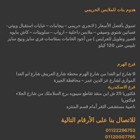
هدوم بنات للملابس الحريمي
تسوق بأفضل الأسعار ( لانجري حريمي – بيجامات – عبايات استقبال وبيتي-
فساتين شتوي وصيفي – ملابس داخلية – ارواب – سلوبيتات – كاش مايوه
قصير وطويل للعرايس ) من أجود الخامات بمقاسات فري سايز وبيج سايز
تلبيس حتى 120 كيلو
فرع الهرم
9 شارع ابو الفدا من شارع الهرم محطة شارع العريش شارع ابو الفدا
الموازي لشارع عز الدين عمر – محافظة الجيزة
فرع الاسكندرية
فكتوريا 25 ش ابن منقذ تقاطع سيبويه برج السلاملك من شارع الجلاء
فيكتوريا
ناصية مستشفى الثغر أمام قسم المنتزه
للاتصال بنا على الأرقام التالية
01122296753
01120007795