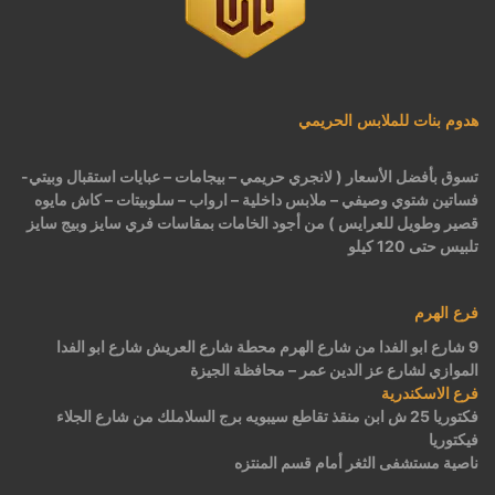
هدوم بنات للملابس الحريمي
تسوق بأفضل الأسعار ( لانجري حريمي – بيجامات – عبايات استقبال وبيتي-
فساتين شتوي وصيفي – ملابس داخلية – ارواب – سلوبيتات – كاش مايوه
قصير وطويل للعرايس ) من أجود الخامات بمقاسات فري سايز وبيج سايز
تلبيس حتى 120 كيلو
فرع الهرم
9 شارع ابو الفدا من شارع الهرم محطة شارع العريش شارع ابو الفدا
الموازي لشارع عز الدين عمر – محافظة الجيزة
فرع الاسكندرية
فكتوريا 25 ش ابن منقذ تقاطع سيبويه برج السلاملك من شارع الجلاء
فيكتوريا
ناصية مستشفى الثغر أمام قسم المنتزه