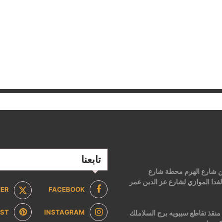
تابعنا
 من شارع الهرم محطة شارع
فدا الموازي لشارع عز الدين عمر
TER
FACEBOOK
EST
INSTAGRAM
2 ش ابن منقذ تقاطع سيبويه برج السلاملك