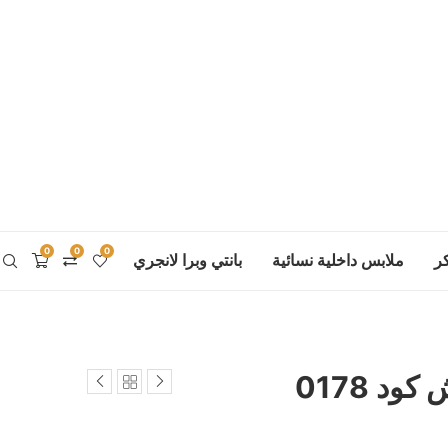
0
0
0
ر
ملابس داخلية نسائية
بانتي وبرا لانجري
د 0178