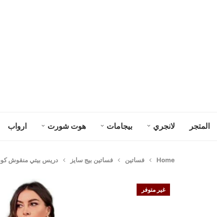
المتجر
لانجري
بيجامات
هوت شورت
ارواب
Home
فساتين
فساتين بيج سايز
دريس بيتي منقوش كود 178
غير متوفر