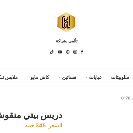
تألقي بشياكة
سلوبيتات
عبايات
فساتين
كاش مايو
ملابس تنك
0
دريس بيتي منقوش كو
السعر:
345
جنيه