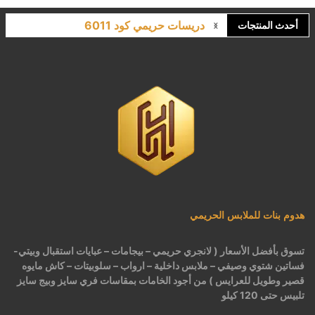
دريسات حريمي كود 6011
أحدث المنتجات
لانجري مشجر كود 9643
كاش مايوه برباط كود 1522
كاش مايوه مشجر كود 1519
بيجامات عرايس حريمي اسود كود 225
هدوم بنات للملابس الحريمي
تسوق بأفضل الأسعار ( لانجري حريمي – بيجامات – عبايات استقبال وبيتي-
فساتين شتوي وصيفي – ملابس داخلية – ارواب – سلوبيتات – كاش مايوه
قصير وطويل للعرايس ) من أجود الخامات بمقاسات فري سايز وبيج سايز
تلبيس حتى 120 كيلو