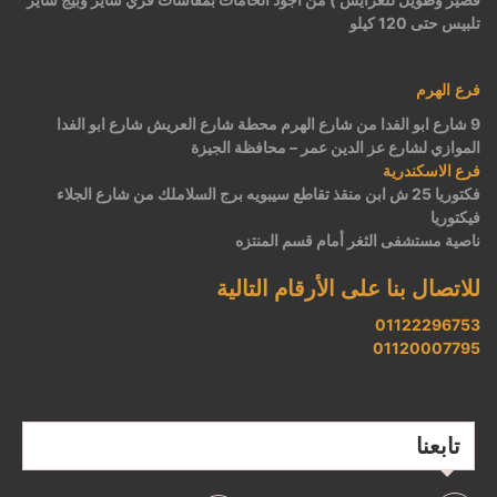
تلبيس حتى 120 كيلو
فرع الهرم
9 شارع ابو الفدا من شارع الهرم محطة شارع العريش شارع ابو الفدا
الموازي لشارع عز الدين عمر – محافظة الجيزة
فرع الاسكندرية
فكتوريا 25 ش ابن منقذ تقاطع سيبويه برج السلاملك من شارع الجلاء
فيكتوريا
ناصية مستشفى الثغر أمام قسم المنتزه
للاتصال بنا على الأرقام التالية
01122296753
01120007795
تابعنا