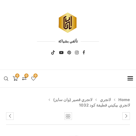
تألقي بشياكة
0
0
0
Home
لانجري
لانجري قصير (وان سايز)
لانجري بيكيني قطيفة كود 1032