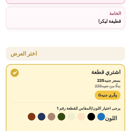
الخامة
قطيفة ليكرا
اختر العرض
اشتري قطعة
✓
بسعر جنيه225
بدلًا من جنيه225
وفّري جنيه0
يرجى اختيار اللون/المقاس للقطعة رقم 1
اللون