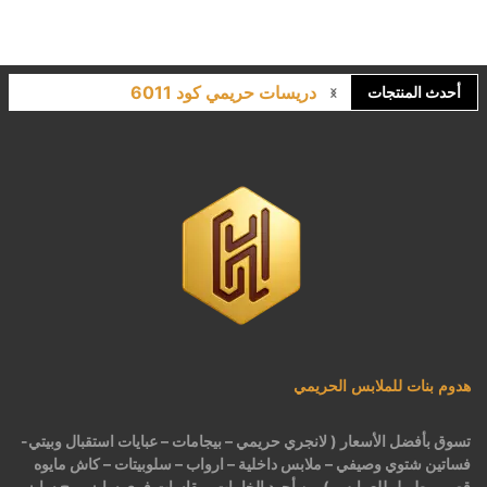
دريسات حريمي كود 6011
أحدث المنتجات
لانجري مشجر كود 9643
كاش مايوه برباط كود 1522
كاش مايوه مشجر كود 1519
بيجامات عرايس حريمي اسود كود 225
هدوم بنات للملابس الحريمي
تسوق بأفضل الأسعار ( لانجري حريمي – بيجامات – عبايات استقبال وبيتي-
فساتين شتوي وصيفي – ملابس داخلية – ارواب – سلوبيتات – كاش مايوه
قصير وطويل للعرايس ) من أجود الخامات بمقاسات فري سايز وبيج سايز