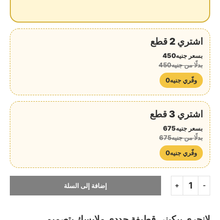
اشتري 2 قطع
بسعر جنيه450
بدلًا من جنيه450
وفّري جنيه0
اشتري 3 قطع
بسعر جنيه675
بدلًا من جنيه675
وفّري جنيه0
إضافة إلى السلة
لانجري بيكيني قطيفة جددي ملابسك بتصميم