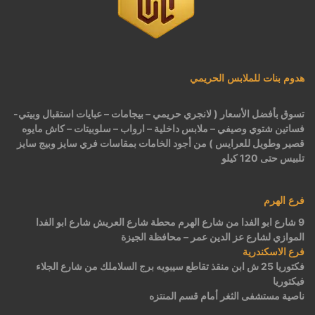
هدوم بنات للملابس الحريمي
تسوق بأفضل الأسعار ( لانجري حريمي – بيجامات – عبايات استقبال وبيتي-
فساتين شتوي وصيفي – ملابس داخلية – ارواب – سلوبيتات – كاش مايوه
قصير وطويل للعرايس ) من أجود الخامات بمقاسات فري سايز وبيج سايز
تلبيس حتى 120 كيلو
فرع الهرم
9 شارع ابو الفدا من شارع الهرم محطة شارع العريش شارع ابو الفدا
الموازي لشارع عز الدين عمر – محافظة الجيزة
فرع الاسكندرية
فكتوريا 25 ش ابن منقذ تقاطع سيبويه برج السلاملك من شارع الجلاء
فيكتوريا
ناصية مستشفى الثغر أمام قسم المنتزه