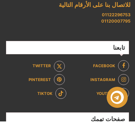
للاتصال بنا على الأرقام التالية
01122296753
01120007795
تابعنا
TWITTER
FACEBOOK
PINTEREST
INSTAGRAM
TIKTOK
YOUTUBE
صفحات تهمك